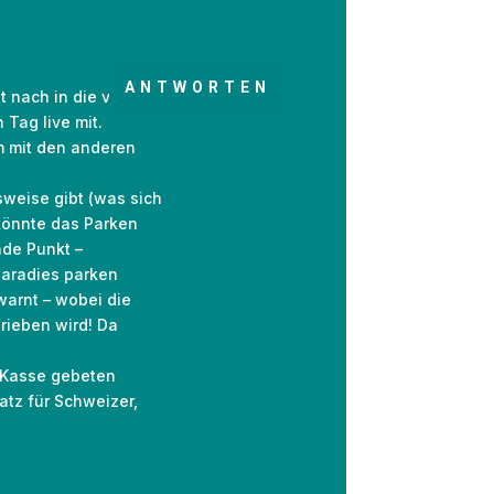
ANTWORTEN
 nach in die völlig
Tag live mit.
m mit den anderen
weise gibt (was sich
 könnte das Parken
nde Punkt –
Paradies parken
warnt – wobei die
rieben wird! Da
u Kasse gebeten
atz für Schweizer,