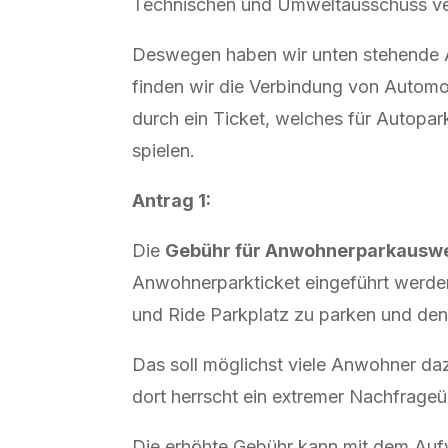
Technischen und Umweltausschuss ver
Deswegen haben wir unten stehende A
finden wir die Verbindung von Automobi
durch ein Ticket, welches für Autoparke
spielen.
Antrag 1:
Die
Gebühr für Anwohnerparkauswei
Anwohnerparkticket eingeführt werden
und Ride Parkplatz zu parken und de
Das soll möglichst viele Anwohner da
dort herrscht ein extremer Nachfrag
Die erhöhte Gebühr kann mit dem Auf