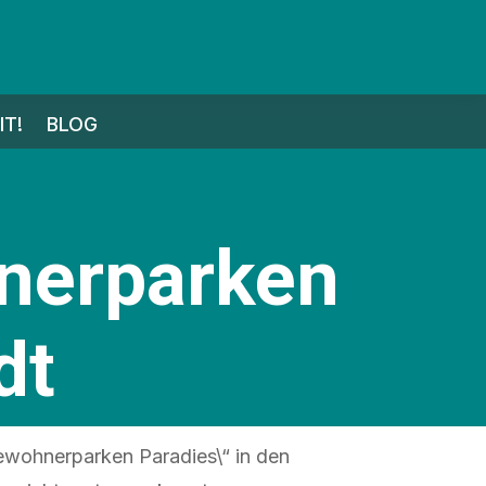
T!
BLOG
nerparken
dt
ewohnerparken Paradies\“ in den