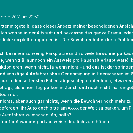
ktober 2014 um 20:50
tter mitgeteilt, dass dieser Ansatz meiner bescheidenen Ansicht
. Ich wohne in der Altstadt und bekomme das ganze Drama jeden 
tlich komplett entgangen ist: Die Bewohner haben kein Proble
sch besehen zu wenig Parkplätze und zu viele Bewohnerparkaus
e, wenn z.B. nur noch ein Ausweis pro Haushalt erlaubt wäre),
ktionieren, wenn nicht, ja wenn nicht – und das ist der springe
und sonstige Autofahrer ohne Genehmigung in Heerscharen im 
 nur in den seltensten Fällen abgeschleppt oder huch, etwa ver
trägt, als einen Tag parken in Zürich und noch nicht mal einget
doch nur.
 nichts, aber auch gar nichts, wenn die Bewohner noch mehr z
fordert, ihr Auto doch bitte am Axxxx der Welt zu parken, um Pl
e Autofahrer zu machen. Äh, hallo?
bühr für Anwohnerparkausweise deutlich zu erhöhen