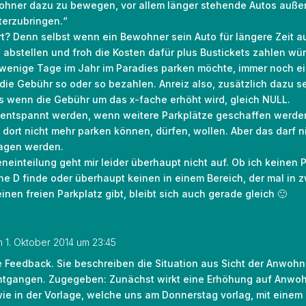
wohner dazu zu bewegen, vor allem länger stehende Autos außer
terzubringen.“
ert? Denn selbst wenn ein Bewohner sein Auto für längere Zeit 
bstellen und froh die Kosten dafür plus Bustickets zahlen würd
 wenige Tage im Jahr im Paradies parken möchte, immer noch e
die Gebühr so oder so bezahlen. Anreiz also, zusätzlich dazu 
s wenn die Gebühr um das x-fache erhöht wird, gleich NULL.
r entspannt werden, wenn weitere Parkplätze geschaffen werde
 dort nicht mehr parken können, dürfen, wollen. Aber das darf 
agen werden.
neinteilung geht mir leider überhaupt nicht auf. Ob ich keinen 
e D finde oder überhaupt keinen in einem Bereich, der mal in z
inen freien Parkplatz gibt, bleibt sich auch gerade gleich 🙂
 1. Oktober 2014 um 23:45
e Feedback. Sie beschreiben die Situation aus Sicht der Anwohn
entgangen. Zugegeben: Zunächst wirkt eine Erhöhung auf Anwohn
wie in der Vorlage, welche uns am Donnerstag vorlag, mit einem 