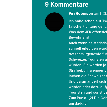
9 Kommentare
Piri Robinson
am 1. O
Ich habe schon auf Twi
falsche Richtung geht
Was dem JFK offensich
Bewohnern!
Auch wenn es statisti
schnell erledigen würd
trotzdem irgendwie fun
Schweizer, Touristen 
würden. Sie werden ja
Strafgebühr weniger be
lachen die Schweizer 
Und daran ändert sich
werden oder dazu aufge
Touristen und sonstig
Zum Punkt: „2) Die Ge
um dadurch