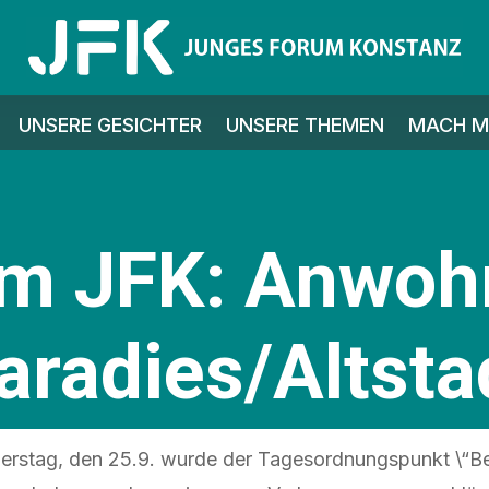
UNSERE GESICHTER
UNSERE THEMEN
MACH MI
om JFK: Anwoh
aradies/Altsta
erstag, den 25.9. wurde der Tagesordnungspunkt \“B