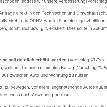
schoben, sodass wir unsere Verbesserungsvorschläge
nträge direkt in den Technischen und Umweltausschu
lverkehr und ÖPNV, was im Sinn einer ganzheitlichen Mo
n, Schiff, Bus usw. gilt, existiert. Dies sollte in Zuku
se soll deutlich erhöht werden
(Vorschlag
10 Euro
, welches für einen minimalen Betrag (Vorschlag
10 E
n Bus zwischen Auto und Wohnung zu nutzen.
zu zu bewegen, vor allem länger stehende Autos außer
eüberschuss nach Anwohnerparkraum.
wand für die Durchsetzung des Parkkonzepts und die 