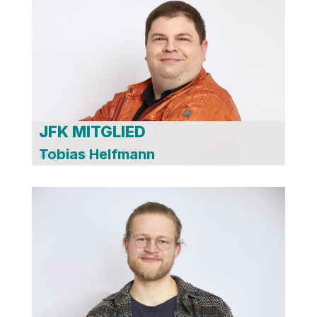
JFK MITGLIED
JFK MITGLIED
Agnieszka Vojta
Tobias Helfmann