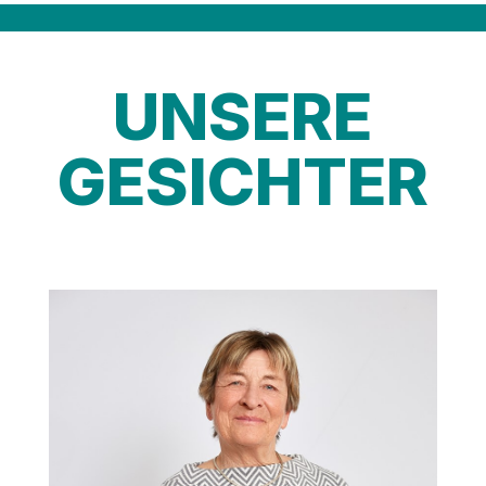
UNSERE
GESICHTER
Technischer
Betriebsausschuss
Spitalausschuss
Beirat Bodensee-
Schifssbetriebe