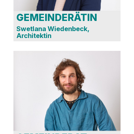
GEMEINDERÄTIN
Swetlana Wiedenbeck,
Architektin
Haupt- , Finanz &
Klimaausschuss
Sozialausschuss
Betriebsausschuss
BoFo
Internationaler
Ausschuss
AR Mobil GmbH
AR Bäder