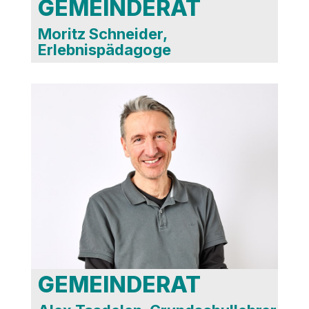
GEMEINDERAT
Moritz Schneider,
Erlebnispädagoge
Bildungsausschuss
Sportausschuss
Orchesterausschuss
Kulturauschuss
Friedhofsbeirat
AR Flughafen
GEMEINDERAT