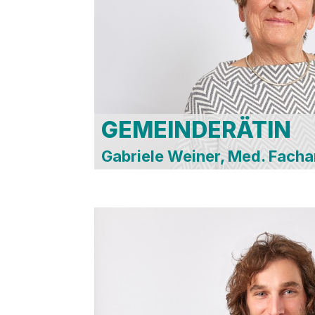
Betriebsaussc
Spitalausschus
Beirat Bodense
Schifssbetrieb
AR Stadtwerke
GEMEINDERÄTIN
Gabriele Weiner, Med. Fachan
Haupt- , Finan
Klimaausschus
Sozialausschus