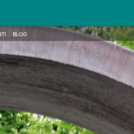
T!
BLOG