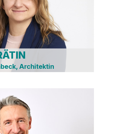
nischer- und
eltausschuss
altungsbeirat
ndhilfeausschuss
Wobak
RÄTIN
eck, Architektin
dungsausschuss