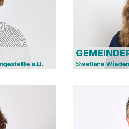
Tech
huss
Umw
s
Gest
e-
Juge
e
AR 
GEMEINDE
gestellte a.D.
Swetlana Wiedenb
z &
s
Bil
s