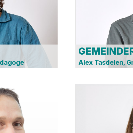
Spo
huss
Orc
Kul
Fri
AR 
H
GEMEINDE
pädagoge
Alex Tasdelen, G