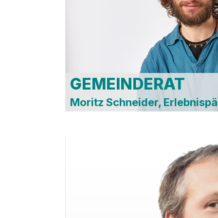
Betriebsaussc
BoFo
Internationaler
Ausschuss
AR Mobil Gmb
AR Bäder
GEMEINDERAT
Moritz Schneider, Erlebnis