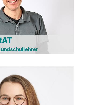
rtausschuss
hesterausschuss
turauschuss
edhofsbeirat
Flughafen
RAT
rundschullehrer