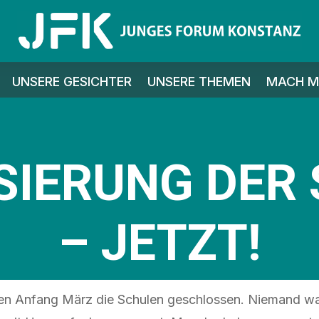
UNSERE GESICHTER
UNSERE THEMEN
MACH MI
ISIERUNG DER
– JETZT!
 Anfang März die Schulen geschlossen. Niemand war 