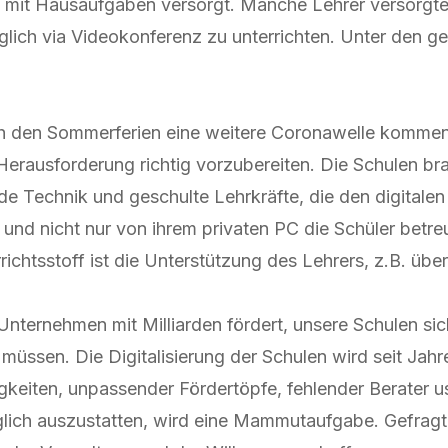
 mit Hausaufgaben versorgt. Manche Lehrer versorgten 
öglich via Videokonferenz zu unterrichten. Unter den
ch den Sommerferien eine weitere Coronawelle kommen 
Herausforderung richtig vorzubereiten. Die Schulen br
de Technik und geschulte Lehrkräfte, die den digitalen
und nicht nur von ihrem privaten PC die Schüler betr
ichtsstoff ist die Unterstützung des Lehrers, z.B. üb
 Unternehmen mit Milliarden fördert, unsere Schulen si
üssen. Die Digitalisierung der Schulen wird seit Jah
keiten, unpassender Fördertöpfe, fehlender Berater us
ch auszustatten, wird eine Mammutaufgabe. Gefragt si