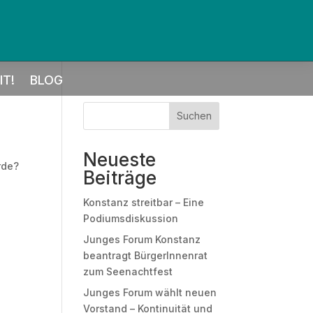
T!
BLOG
Suchen
Neueste
rde?
Beiträge
Konstanz streitbar – Eine
Podiumsdiskussion
Junges Forum Konstanz
beantragt BürgerInnenrat
zum Seenachtfest
Junges Forum wählt neuen
Vorstand – Kontinuität und