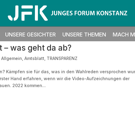
UNSERE GESICHTER
UNSERE THEMEN
MACH MI
 – was geht da ab?
|
Allgemein
,
Amtsblatt
,
TRANSPARENZ
en? Kämpfen sie für das, was in den Wahlreden versprochen wu
 erster Hand erfahren, wenn wir die Video-Aufzeichnungen der
hauen. 2022 kommen...