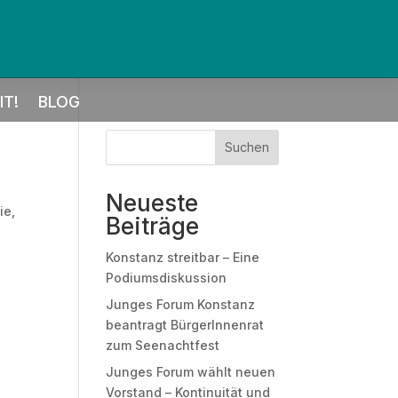
T!
BLOG
Suchen
Neueste
ie,
Beiträge
n
Konstanz streitbar – Eine
Podiumsdiskussion
Junges Forum Konstanz
beantragt BürgerInnenrat
zum Seenachtfest
Junges Forum wählt neuen
Vorstand – Kontinuität und