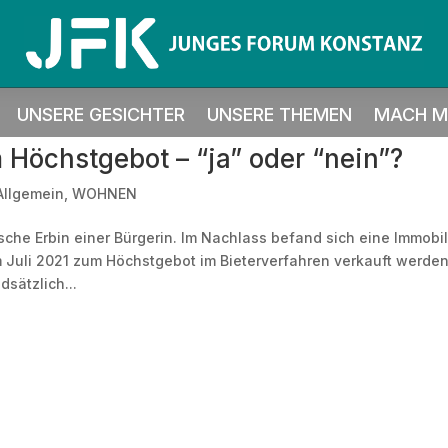
UNSERE GESICHTER
UNSERE THEMEN
MACH MI
Höchstgebot – “ja” oder “nein”?
Allgemein
,
WOHNEN
che Erbin einer Bürgerin. Im Nachlass befand sich eine Immobil
Juli 2021 zum Höchstgebot im Bieterverfahren verkauft werde
dsätzlich...