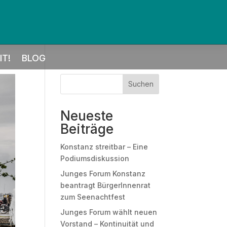
T!
BLOG
Suchen
Neueste
Beiträge
Konstanz streitbar – Eine
Podiumsdiskussion
Junges Forum Konstanz
beantragt BürgerInnenrat
zum Seenachtfest
Junges Forum wählt neuen
Vorstand – Kontinuität und